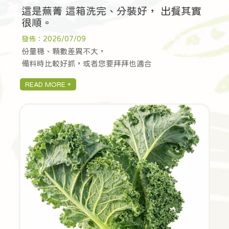
這是蕪菁 這箱洗完、分裝好， 出餐其實
很順。
發佈：2026/07/09
份量穩、顆數差異不大，
備料時比較好抓，或者您要拜拜也適合