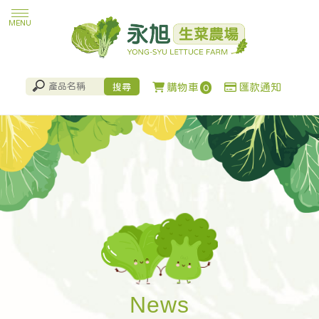
購物車
匯款通知
0