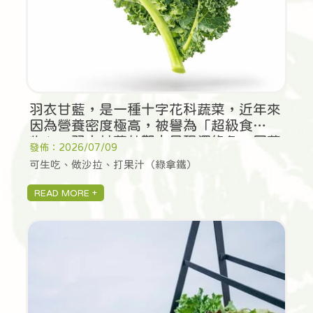
羽衣甘藍，是一種十字花科蔬菜，近年來
因為營養密度極高，被譽為「超級食
物」。羽衣甘藍外觀上呈現深綠色，因菜
發佈：2026/07/09
葉的邊緣捲曲、形狀似羽毛而得名。
可生吃、做沙拉、打果汁（綠拿鐵）