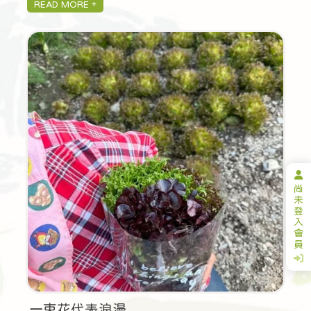
尚
未
登
入
會
員
一束花代表浪漫