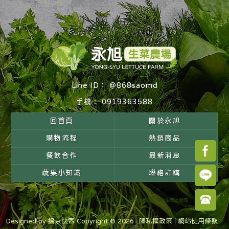
@868saomd
0919363588
回首頁
關於永旭
購物流程
熱銷商品
餐飲合作
最新消息
蔬果小知識
聯絡訂購
生菜批發
台中生菜批發
東區生菜批發
生菜批發商
台中生菜批發商
Designed by
揚京快客
Copyright © 2026
隱私權政策
網站使用條款