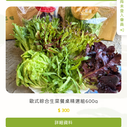
尚
未
登
入
會
員
歐式綜合生菜餐桌精選組600g
$ 300
詳細資料