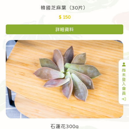
韓國芝麻葉（30片）
$ 150
詳細資料
尚
未
登
入
會
員
石蓮花300g