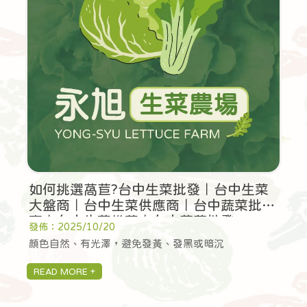
如何挑選萵苣?台中生菜批發｜台中生菜
大盤商｜台中生菜供應商｜台中蔬菜批發
商｜台中生菜推薦｜台中萵苣批發
發佈：2025/10/20
顏色自然、有光澤，避免發黃、發黑或暗沉