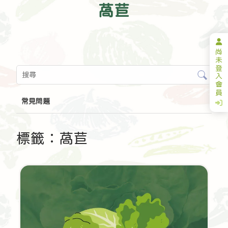
萵苣
尚
未
登
入
會
員
常見問題
標籤：萵苣